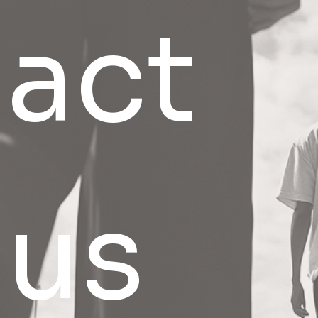
act 
us