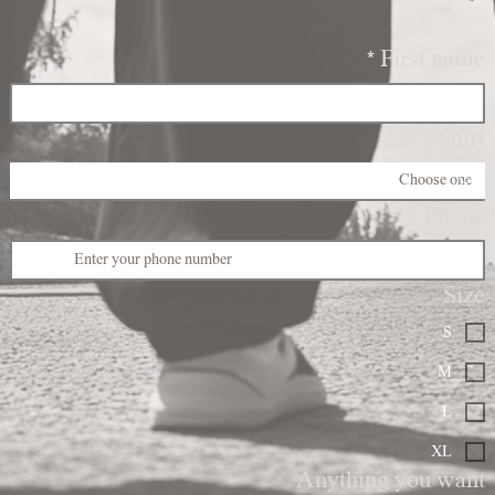
*
First name
*
Shirt
Phone
Size
S
M
L
XL
Anything you want