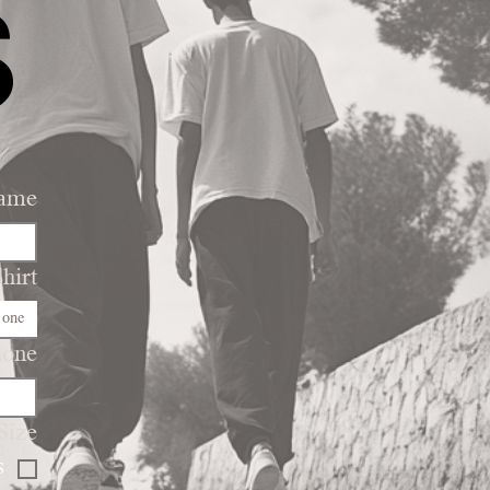
s
name
hirt
 one
hone
Size
S