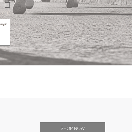
L
want
SHOP NOW