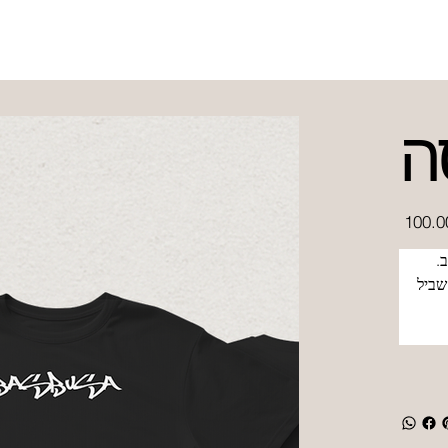
ה
מחיר
. 
ביל 