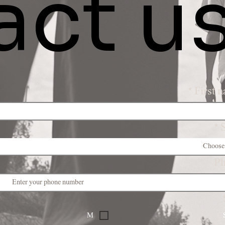
act u
*
First 
*
S
Choose
P
M